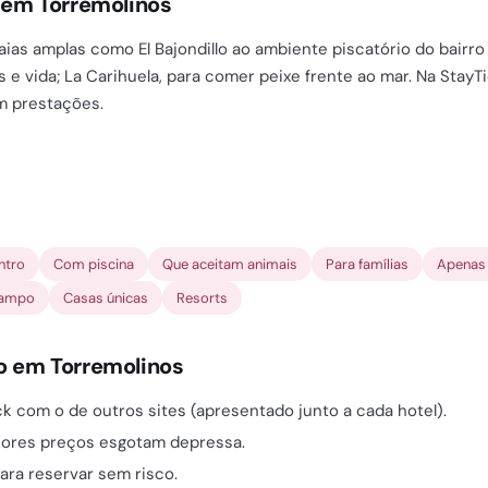
 em Torremolinos
raias amplas como El Bajondillo ao ambiente piscatório do bairro
s e vida; La Carihuela, para comer peixe frente ao mar. Na Stay
m prestações.
ntro
Com piscina
Que aceitam animais
Para famílias
Apenas 
campo
Casas únicas
Resorts
o em Torremolinos
 com o de outros sites (apresentado junto a cada hotel).
hores preços esgotam depressa.
ara reservar sem risco.