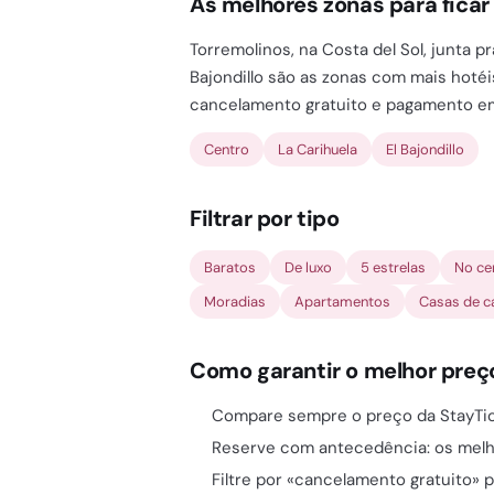
As melhores zonas para ficar
Torremolinos, na Costa del Sol, junta p
Bajondillo são as zonas com mais hotéi
cancelamento gratuito e pagamento e
Centro
La Carihuela
El Bajondillo
Filtrar por tipo
Baratos
De luxo
5 estrelas
No ce
Moradias
Apartamentos
Casas de 
Como garantir o melhor preç
Compare sempre o preço da StayTick
Reserve com antecedência: os mel
Filtre por «cancelamento gratuito» p