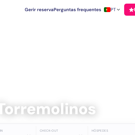
Gerir reserva
Perguntas frequentes
PT
Torremolinos
IN
CHECK-OUT
HÓSPEDES