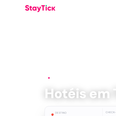
Início
›
Hotéis
›
Torremolinos
Hotéis em 
CHECK-
DESTINO
📍