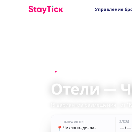
Управление бр
Главная
›
Отели
›
Чиклана-де-ла-Фр
Отели — 
15 вариантов размещения · от 11
ЗАЕЗД
НАПРАВЛЕНИЕ
📍
Чиклана-де-ла-