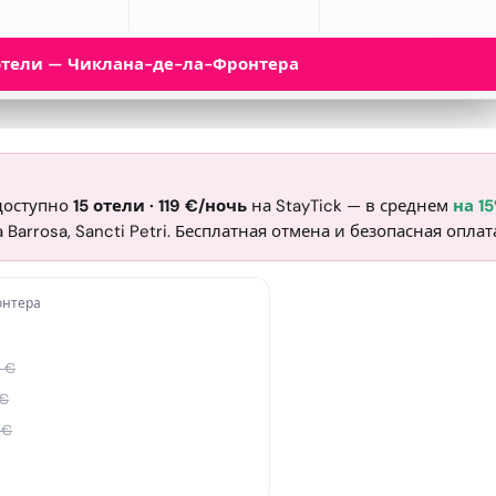
отели — Чиклана-де-ла-Фронтера
доступно
15
отели
·
119
€
/ночь
на StayTick
— в среднем
на 1
 Barrosa, Sancti Petri. Бесплатная отмена и безопасная оплат
онтера
3
€
€
€