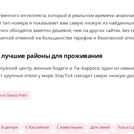
ственного интеллекта, который в реальном времени анализ
й тип номера и показывает вам самую низкую из найденных
ычно обходятся заметно дешевле, чем на других сайтах. Без 
сплатной отменой на большинстве тарифов и безопасной опл
 лучшие районы для проживания
лузский центр, винные бодеги и Ла-Барроса, один из самы
 крупные отели у моря. StayTick находит самую низкую до
ovo Sancti Petri
В центре
С бассейном
С животными
Для семей
Только 