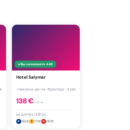
↓
Вы экономите
44
€
Hotel Salymar
ёзд
●
Чиклана-де-ла-Фронтера · 4 звёзд
138
€
/ ночь
НА ДРУГИХ САЙТАХ
182
€
171
€
187
€
B
E
H