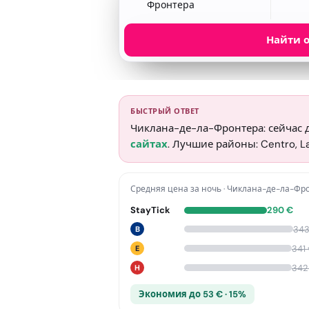
Фронтера
Найти 
БЫСТРЫЙ ОТВЕТ
Чиклана-де-ла-Фронтера: сейчас 
сайтах
. Лучшие районы: Centro, La
Средняя цена за ночь
·
Чиклана-де-ла-Фр
StayTick
290
€
34
B
341
E
342
H
Экономия до 53 € · 15%