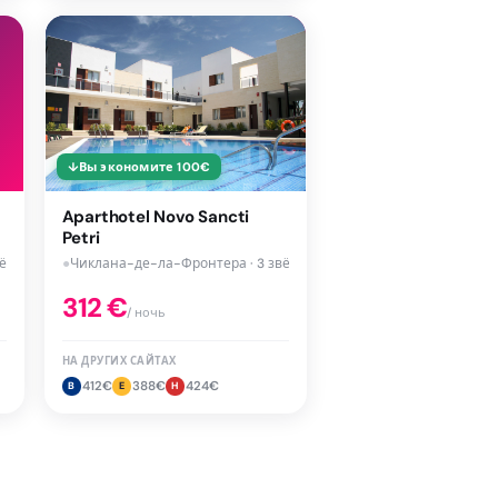
↓
Вы экономите
100
€
Aparthotel Novo Sancti
Petri
ёзд
●
Чиклана-де-ла-Фронтера · 3 звёзд
312
€
/ ночь
НА ДРУГИХ САЙТАХ
412
€
388
€
424
€
B
E
H