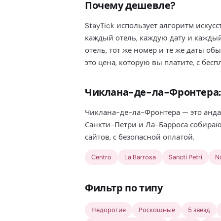
Почему дешевле?
StayTick использует алгоритм искус
каждый отель, каждую дату и кажды
отель, тот же номер и те же даты об
это цена, которую вы платите, с бе
Чиклана-де-ла-Фронтера:
Чиклана-де-ла-Фронтера — это анда
Санкти-Петри и Ла-Барроса собирают
сайтов, с безопасной оплатой.
Centro
La Barrosa
Sancti Petri
N
Фильтр по типу
Недорогие
Роскошные
5 звёзд