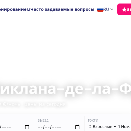
онированием
Часто задаваемые вопросы
RU
З
онтера
Чиклана-де-ла-Ф
9 €/ночь · цены на сегодня
ВЫЕЗД
ГОСТИ