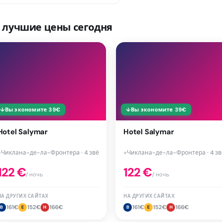
 лучшие цены сегодня
↓
Вы экономите
39
€
↓
Вы экономите
39
€
Hotel Salymar
Hotel Salymar
●
Чиклана-де-ла-Фронтера · 4 звёзд
●
Чиклана-де-ла-Фронтера · 4 зв
122
€
122
€
/ ночь
/ ночь
НА ДРУГИХ САЙТАХ
НА ДРУГИХ САЙТАХ
161
€
152
€
166
€
161
€
152
€
166
€
B
E
H
B
E
H