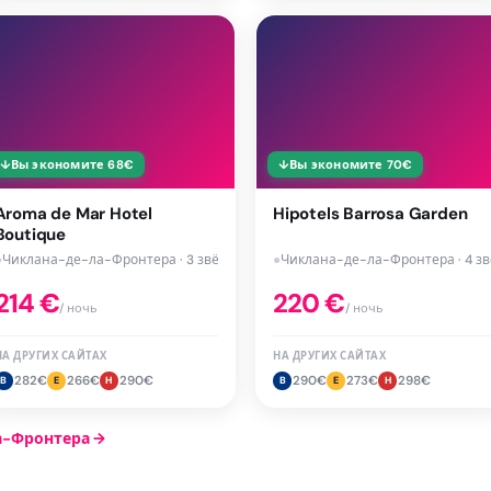
↓
Вы экономите
68
€
↓
Вы экономите
70
€
Aroma de Mar Hotel
Hipotels Barrosa Garden
Boutique
●
Чиклана-де-ла-Фронтера · 3 звёзд
●
Чиклана-де-ла-Фронтера · 4 зв
214
€
220
€
/ ночь
/ ночь
НА ДРУГИХ САЙТАХ
НА ДРУГИХ САЙТАХ
282
€
266
€
290
€
290
€
273
€
298
€
B
E
H
B
E
H
а-Фронтера
→