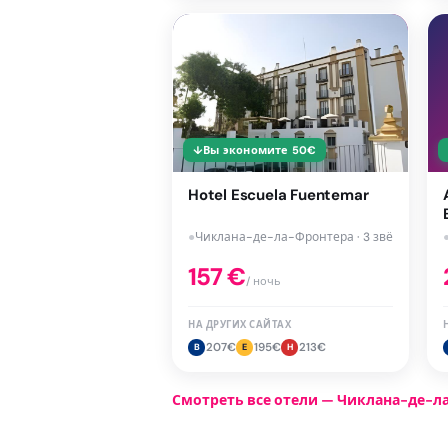
↓
Вы экономите
50
€
Hotel Escuela Fuentemar
●
Чиклана-де-ла-Фронтера · 3 звёзд
157
€
/ ночь
НА ДРУГИХ САЙТАХ
207
€
195
€
213
€
B
E
H
Смотреть все отели — Чиклана-де-л