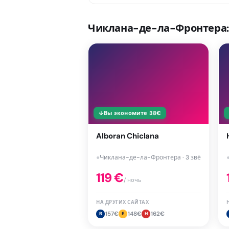
Чиклана-де-ла-Фронтера:
↓
Вы экономите
38
€
Alboran Chiclana
●
Чиклана-де-ла-Фронтера · 3 звёзд
119
€
/ ночь
НА ДРУГИХ САЙТАХ
157
€
148
€
162
€
B
E
H