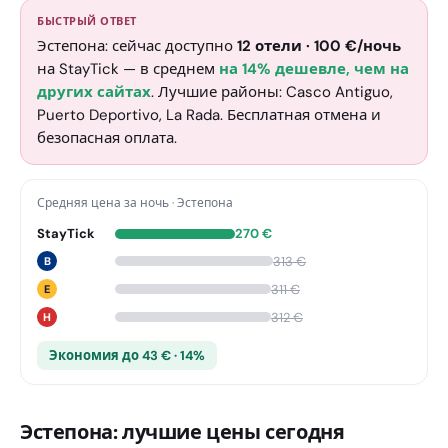
БЫСТРЫЙ ОТВЕТ
Эстепона: сейчас доступно
12
отели
·
100
€
/ночь
на StayTick
— в среднем
на 14% дешевле, чем на
других сайтах
. Лучшие районы: Casco Antiguo,
Puerto Deportivo, La Rada. Бесплатная отмена и
безопасная оплата.
Средняя цена за ночь
·
Эстепона
StayTick
270
€
313
€
B
311
€
E
312
€
H
Экономия до 43 € · 14%
Эстепона: лучшие цены сегодня