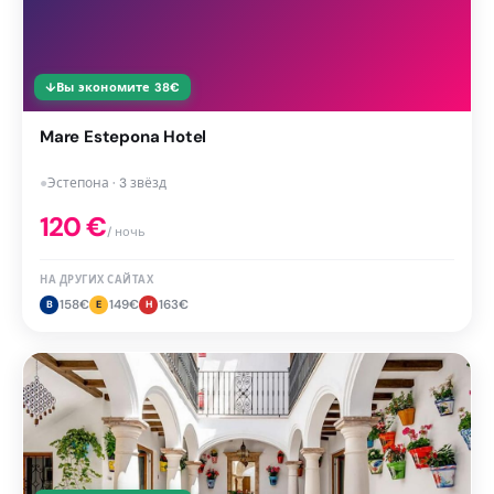
↓
Вы экономите
38
€
Mare Estepona Hotel
●
Эстепона · 3 звёзд
120
€
/ ночь
НА ДРУГИХ САЙТАХ
158
€
149
€
163
€
B
E
H