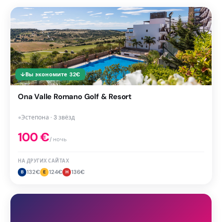
↓
Вы экономите
32
€
Ona Valle Romano Golf & Resort
●
Эстепона · 3 звёзд
100
€
/ ночь
НА ДРУГИХ САЙТАХ
132
€
124
€
136
€
B
E
H