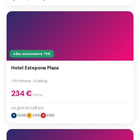
↓
Вы экономите
75
€
Hotel Estepona Plaza
●
Эстепона · 3 звёзд
234
€
/ ночь
НА ДРУГИХ САЙТАХ
309
€
291
€
318
€
B
E
H