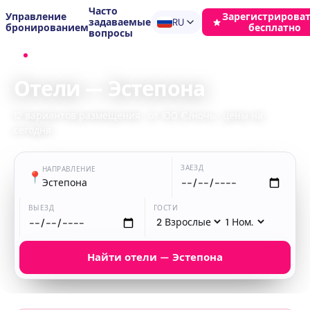
Часто
Управление
Зарегистрироват
задаваемые
RU
бронированием
бесплатно
вопросы
Главная
›
Отели
›
Эстепона
Отели — Эстепона
12 вариантов размещения · от 100 €/ночь · цены на
сегодня
ЗАЕЗД
НАПРАВЛЕНИЕ
📍
Эстепона
ВЫЕЗД
ГОСТИ
Найти отели — Эстепона