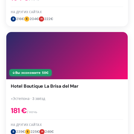
НА ДРУГИХ САЙТАХ
216
€
204
€
222
€
B
E
H
↓
Вы экономите
58
€
Hotel Boutique La Brisa del Mar
●
Эстепона · 3 звёзд
181
€
/ ночь
НА ДРУГИХ САЙТАХ
239
€
225
€
246
€
B
E
H