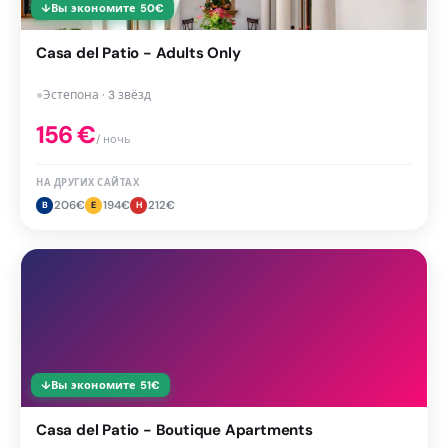
↓
Вы экономите
50
€
Casa del Patio - Adults Only
●
Эстепона · 3 звёзд
156
€
/ ночь
НА ДРУГИХ САЙТАХ
206
€
194
€
212
€
B
E
H
↓
Вы экономите
51
€
Casa del Patio - Boutique Apartments