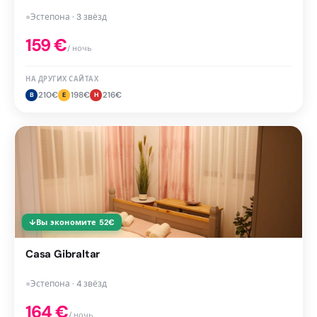
●
Эстепона · 3 звёзд
159
€
/ ночь
НА ДРУГИХ САЙТАХ
210
€
198
€
216
€
B
E
H
↓
Вы экономите
52
€
Casa Gibraltar
●
Эстепона · 4 звёзд
164
€
/ ночь