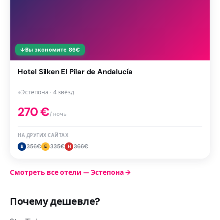
↓
Вы экономите
86
€
Hotel Silken El Pilar de Andalucía
●
Эстепона · 4 звёзд
270
€
/ ночь
НА ДРУГИХ САЙТАХ
356
€
335
€
366
€
B
E
H
Смотреть все отели — Эстепона
→
Почему дешевле?