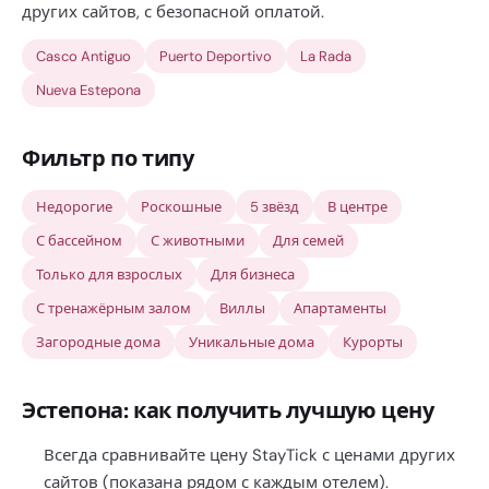
других сайтов, с безопасной оплатой.
Casco Antiguo
Puerto Deportivo
La Rada
Nueva Estepona
Фильтр по типу
Недорогие
Роскошные
5 звёзд
В центре
С бассейном
С животными
Для семей
Только для взрослых
Для бизнеса
С тренажёрным залом
Виллы
Апартаменты
Загородные дома
Уникальные дома
Курорты
Эстепона: как получить лучшую цену
Всегда сравнивайте цену StayTick с ценами других
сайтов (показана рядом с каждым отелем).