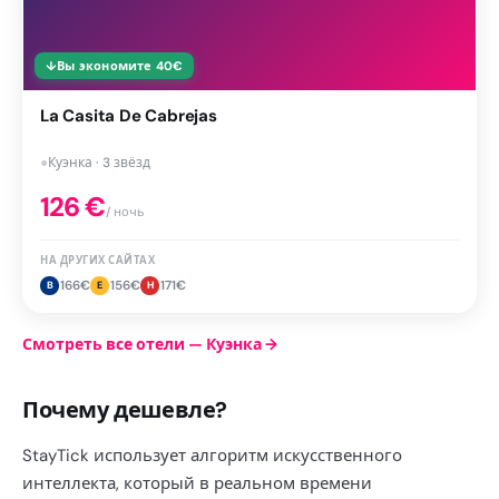
↓
Вы экономите
40
€
La Casita De Cabrejas
●
Куэнка · 3 звёзд
126
€
/ ночь
НА ДРУГИХ САЙТАХ
166
€
156
€
171
€
B
E
H
Смотреть все отели — Куэнка
→
Почему дешевле?
StayTick использует алгоритм искусственного
интеллекта, который в реальном времени