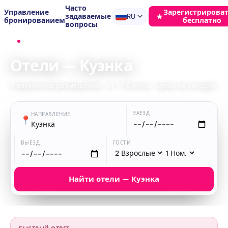
Часто
Управление
Зарегистрироват
задаваемые
RU
бронированием
бесплатно
вопросы
Главная
›
Отели
›
Куэнка
Отели — Куэнка
2 вариантов размещения · от 77 €/ночь · цены на сегодня
ЗАЕЗД
НАПРАВЛЕНИЕ
📍
Куэнка
ВЫЕЗД
ГОСТИ
Найти отели — Куэнка