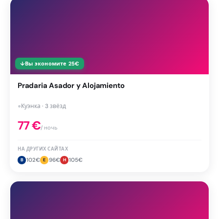
↓
Вы экономите
25
€
Pradaria Asador y Alojamiento
●
Куэнка · 3 звёзд
77
€
/ ночь
НА ДРУГИХ САЙТАХ
102
€
96
€
105
€
B
E
H