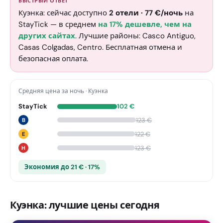
БЫСТРЫЙ ОТВЕТ
Куэнка: сейчас доступно
2
отели
·
77
€
/ночь
на
StayTick
— в среднем
на 17% дешевле, чем на
других сайтах
. Лучшие районы: Casco Antiguo,
Casas Colgadas, Centro. Бесплатная отмена и
безопасная оплата.
Средняя цена за ночь
·
Куэнка
StayTick
102
€
123
€
B
122
€
E
123
€
H
Экономия до 21 € · 17%
Куэнка: лучшие цены сегодня