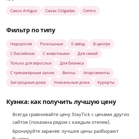
Casco Antiguo
Casas Colgadas
Centro
Фильтр по типу
Недорогие
Роскошные
5 звёзд
В центре
С бассейном
С животными
Для семей
Только для взрослых
Для бизнеса
С тренажёрным залом
Виллы
Апартаменты
Загородные дома
Уникальные дома
Курорты
Куэнка: как получить лучшую цену
Всегда сравнивайте цену StayTick с ценами других
сайтов (показана рядом с каждым отелем).
Бронируйте заранее: лучшие цены разбирают