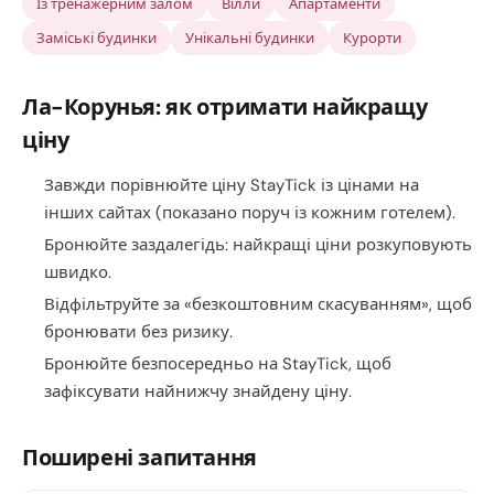
Із тренажерним залом
Вілли
Апартаменти
Заміські будинки
Унікальні будинки
Курорти
Ла-Корунья: як отримати найкращу
ціну
Завжди порівнюйте ціну StayTick із цінами на
інших сайтах (показано поруч із кожним готелем).
Бронюйте заздалегідь: найкращі ціни розкуповують
швидко.
Відфільтруйте за «безкоштовним скасуванням», щоб
бронювати без ризику.
Бронюйте безпосередньо на StayTick, щоб
зафіксувати найнижчу знайдену ціну.
Поширені запитання