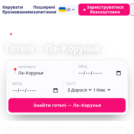
Керувати
Поширені
Зареєструватися
UK
бронюванням
запитання
безкоштовно
Головна
›
Готелі
›
Ла-Корунья
Готелі — Ла-Корунья
ЗАЇЗД
НАПРЯМОК
📍
Ла-Корунья
ВИЇЗД
ГОСТІ
Знайти готелі — Ла-Корунья