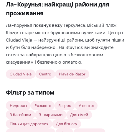
Ла-Корунья: найкращі райони для
проживання
Ла-Корунья поєднує вежу Геркулеса, міський пляж
Riazor і старе місто з брукованими вуличками. Центр і
Ciudad Vieja — найзручніші райони, щоб гуляти пішки
й бути біля набережної. На StayTick ви знаходите
готелі за найкращою ціною з безкоштовним
скасуванням і безпечною оплатою.
Ciudad Vieja
Centro
Playa de Riazor
Фільтр за типом
Недорогі
Розкішні
5 зірок
У центрі
З басейном
З тваринами
Для сімей
Тільки для дорослих
Для бізнесу