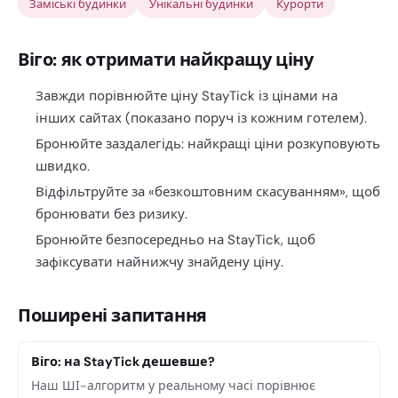
Заміські будинки
Унікальні будинки
Курорти
Віго: як отримати найкращу ціну
Завжди порівнюйте ціну StayTick із цінами на
інших сайтах (показано поруч із кожним готелем).
Бронюйте заздалегідь: найкращі ціни розкуповують
швидко.
Відфільтруйте за «безкоштовним скасуванням», щоб
бронювати без ризику.
Бронюйте безпосередньо на StayTick, щоб
зафіксувати найнижчу знайдену ціну.
Поширені запитання
Віго: на StayTick дешевше?
Наш ШІ-алгоритм у реальному часі порівнює