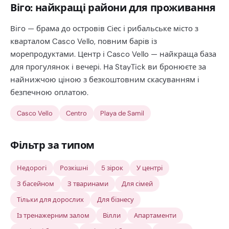
Віго: найкращі райони для проживання
Віго — брама до островів Сіес і рибальське місто з
кварталом Casco Vello, повним барів із
морепродуктами. Центр і Casco Vello — найкраща база
для прогулянок і вечері. На StayTick ви бронюєте за
найнижчою ціною з безкоштовним скасуванням і
безпечною оплатою.
Casco Vello
Centro
Playa de Samil
Фільтр за типом
Недорогі
Розкішні
5 зірок
У центрі
З басейном
З тваринами
Для сімей
Тільки для дорослих
Для бізнесу
Із тренажерним залом
Вілли
Апартаменти