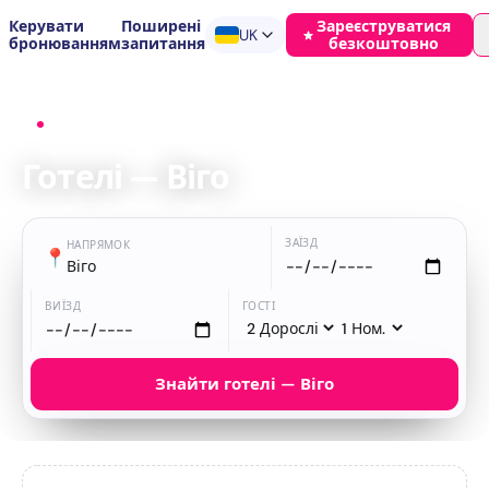
Керувати
Поширені
Зареєструватися
UK
бронюванням
запитання
безкоштовно
Головна
›
Готелі
›
Віго
Готелі — Віго
ЗАЇЗД
НАПРЯМОК
📍
Віго
ВИЇЗД
ГОСТІ
Знайти готелі — Віго