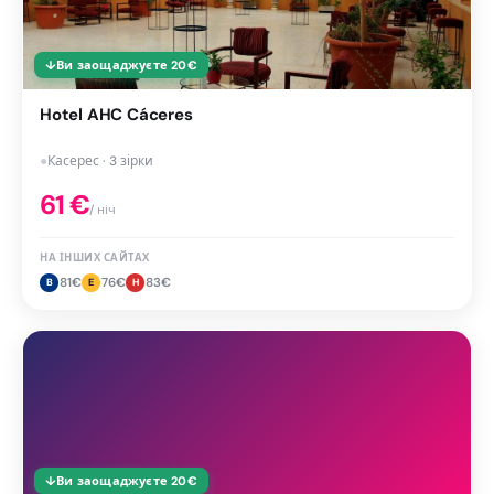
↓
Ви заощаджуєте
20
€
Hotel AHC Cáceres
●
Касерес · 3 зірки
61
€
/ ніч
НА ІНШИХ САЙТАХ
81
€
76
€
83
€
B
E
H
↓
Ви заощаджуєте
20
€