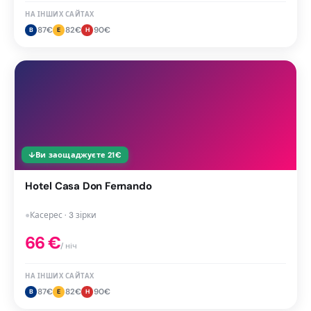
НА ІНШИХ САЙТАХ
87
€
82
€
90
€
B
E
H
↓
Ви заощаджуєте
21
€
Hotel Casa Don Fernando
●
Касерес · 3 зірки
66
€
/ ніч
НА ІНШИХ САЙТАХ
87
€
82
€
90
€
B
E
H