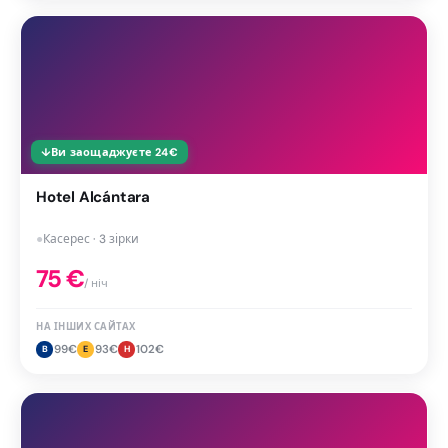
↓
Ви заощаджуєте
24
€
Hotel Alcántara
●
Касерес · 3 зірки
75
€
/ ніч
НА ІНШИХ САЙТАХ
99
€
93
€
102
€
B
E
H