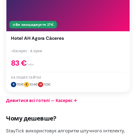
↓
Ви заощаджуєте
27
€
Hotel AH Agora Cáceres
●
Касерес · 4 зірки
83
€
/ ніч
НА ІНШИХ САЙТАХ
110
€
104
€
113
€
B
E
H
Дивитися всі готелі — Касерес
→
Чому дешевше?
StayTick використовує алгоритм штучного інтелекту,