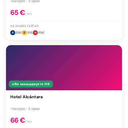
●
Касерес · 3 зірки
65
€
/ ніч
НА ІНШИХ САЙТАХ
86
€
81
€
89
€
B
E
H
↓
Ви заощаджуєте
21
€
Hotel Alcántara
●
Касерес · 3 зірки
66
€
/ ніч