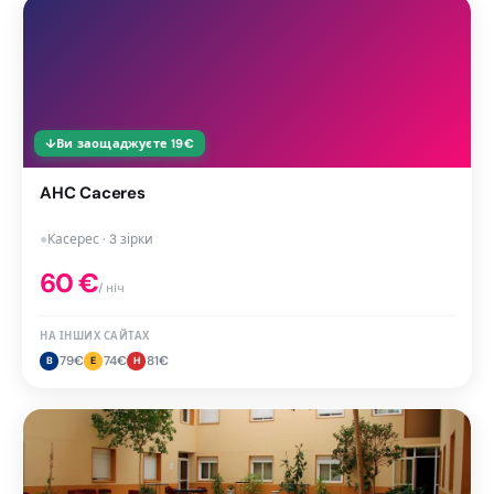
↓
Ви заощаджуєте
19
€
AHC Caceres
●
Касерес · 3 зірки
60
€
/ ніч
НА ІНШИХ САЙТАХ
79
€
74
€
81
€
B
E
H