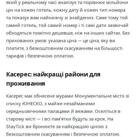
який у реальному часі аналізує та порівнює мільйони
цін на кожен готель, кожну дату й кожен тип номера
та показує вам найнижчу зі знайдених. Саме тому той
самий готель, той самий номер і ті самі дати зазвичай
обходяться помітно дешевше, ніж на інших сайтах. Без
прихованих умов: указана ціна — це ціна, яку ви
платите, з безкоштовним скасуванням на більшості
тарифів і безпечною оплатою.
Касерес: найкращі райони для
проживання
Касерес має обнесене мурами Монументальне місто зі
списку ЮНЕСКО, з майже незайманими
середньовічними палацами й вежами. Оселіться в
старому місті — і всі пам’ятки будуть за крок. На
StayTick ви бронюєте за найкращою ціною з
безкоштовним скасуванням і безпечною оплатою.