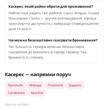
Касерес: який район обрати для проживання?
Найчастіше радять такі райони: Casco Antiguo, Ciudad
Monumental, Centro — зручне розташування, хороша
транспортна доступність і найкраще співвідношення
ціни та якості.
Чи можна безкоштовно скасувати бронювання?
Так. Більшість тарифів включає безкоштовне
скасування до вказаного в тарифі терміну, тож
бронюєте зі спокоєм.
Касерес — напрямки поруч
Трухільйо
Мерида
Пласенсія
Бадахос
Саламанка
Арасена
Ціни на сьогодні
.