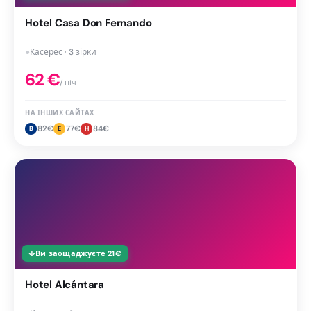
Hotel Casa Don Fernando
●
Касерес · 3 зірки
62
€
/ ніч
НА ІНШИХ САЙТАХ
82
€
77
€
84
€
B
E
H
↓
Ви заощаджуєте
21
€
Hotel Alcántara