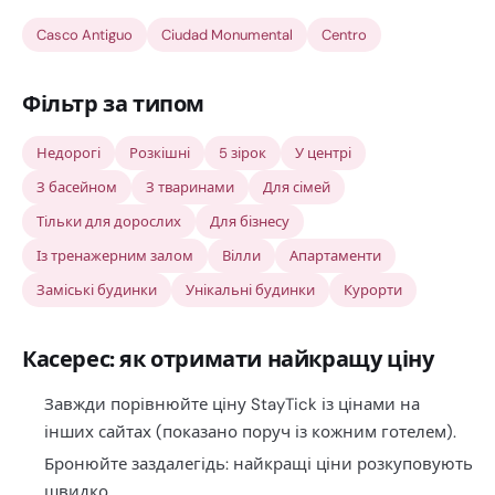
Casco Antiguo
Ciudad Monumental
Centro
Фільтр за типом
Недорогі
Розкішні
5 зірок
У центрі
З басейном
З тваринами
Для сімей
Тільки для дорослих
Для бізнесу
Із тренажерним залом
Вілли
Апартаменти
Заміські будинки
Унікальні будинки
Курорти
Касерес: як отримати найкращу ціну
Завжди порівнюйте ціну StayTick із цінами на
інших сайтах (показано поруч із кожним готелем).
Бронюйте заздалегідь: найкращі ціни розкуповують
швидко.