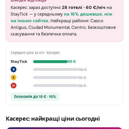
ШВИДКА ВІДПОВІДЬ
Касерес: зараз доступно
28
готелі
·
60
€
/ніч
на
StayTick
— у середньому
на 16% дешевше, ніж
на інших сайтах
. Найкращі райони: Casco
Antiguo, Ciudad Monumental, Centro. Безкоштовне
скасування та безпечна оплата.
Середня ціна за ніч
·
Касерес
StayTick
98
€
116
€
B
115
€
E
116
€
H
Економія до 18 € · 16%
Касерес: найкращі ціни сьогодні