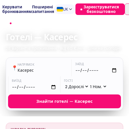
Керувати
Поширені
Зареєструватися
UK
бронюванням
запитання
безкоштовно
Головна
›
Готелі
›
Касерес
Готелі — Касерес
28 варіантів проживання · від 60 €/ніч · ціни на сьогодні
ЗАЇЗД
НАПРЯМОК
📍
Касерес
ВИЇЗД
ГОСТІ
Знайти готелі — Касерес