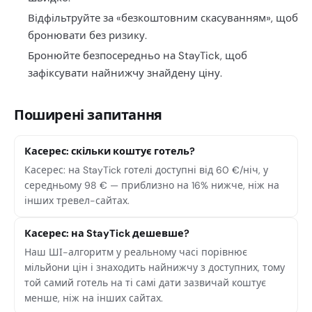
Відфільтруйте за «безкоштовним скасуванням», щоб
бронювати без ризику.
Бронюйте безпосередньо на StayTick, щоб
зафіксувати найнижчу знайдену ціну.
Поширені запитання
Касерес: скільки коштує готель?
Касерес: на StayTick готелі доступні від 60 €/ніч, у
середньому 98 € — приблизно на 16% нижче, ніж на
інших тревел-сайтах.
Касерес: на StayTick дешевше?
Наш ШІ-алгоритм у реальному часі порівнює
мільйони цін і знаходить найнижчу з доступних, тому
той самий готель на ті самі дати зазвичай коштує
менше, ніж на інших сайтах.