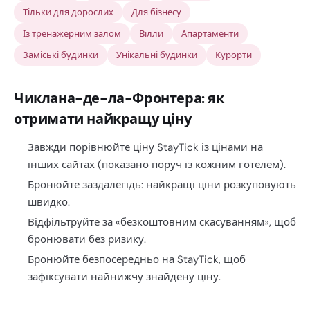
Тільки для дорослих
Для бізнесу
Із тренажерним залом
Вілли
Апартаменти
Заміські будинки
Унікальні будинки
Курорти
Чиклана-де-ла-Фронтера: як
отримати найкращу ціну
Завжди порівнюйте ціну StayTick із цінами на
інших сайтах (показано поруч із кожним готелем).
Бронюйте заздалегідь: найкращі ціни розкуповують
швидко.
Відфільтруйте за «безкоштовним скасуванням», щоб
бронювати без ризику.
Бронюйте безпосередньо на StayTick, щоб
зафіксувати найнижчу знайдену ціну.