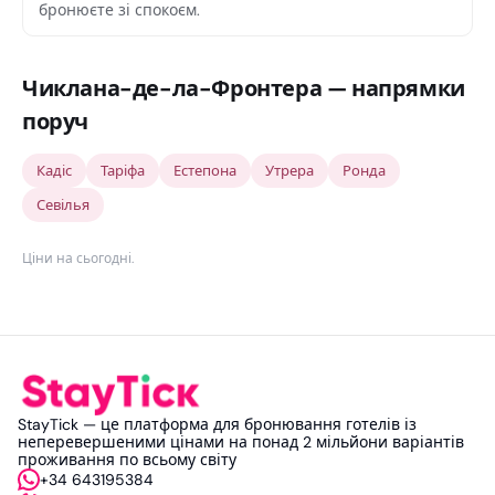
бронюєте зі спокоєм.
Чиклана-де-ла-Фронтера — напрямки
поруч
Кадіс
Таріфа
Естепона
Утрера
Ронда
Севілья
Ціни на сьогодні
.
StayTick — це платформа для бронювання готелів із
неперевершеними цінами на понад 2 мільйони варіантів
проживання по всьому світу
+34 643195384