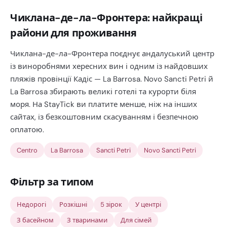
Чиклана-де-ла-Фронтера: найкращі
райони для проживання
Чиклана-де-ла-Фронтера поєднує андалуський центр
із виноробнями хересних вин і одним із найдовших
пляжів провінції Кадіс — La Barrosa. Novo Sancti Petri й
La Barrosa збирають великі готелі та курорти біля
моря. На StayTick ви платите менше, ніж на інших
сайтах, із безкоштовним скасуванням і безпечною
оплатою.
Centro
La Barrosa
Sancti Petri
Novo Sancti Petri
Фільтр за типом
Недорогі
Розкішні
5 зірок
У центрі
З басейном
З тваринами
Для сімей