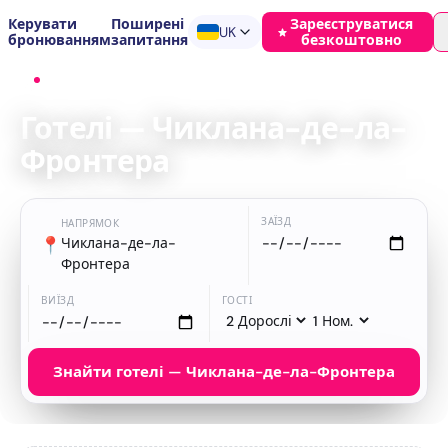
Керувати
Поширені
Зареєструватися
UK
бронюванням
запитання
безкоштовно
Головна
›
Готелі
›
Чиклана-де-ла-Фронтера
Готелі — Чиклана-де-ла-
Фронтера
ЗАЇЗД
НАПРЯМОК
📍
Чиклана-де-ла-
Фронтера
ВИЇЗД
ГОСТІ
Знайти готелі — Чиклана-де-ла-Фронтера