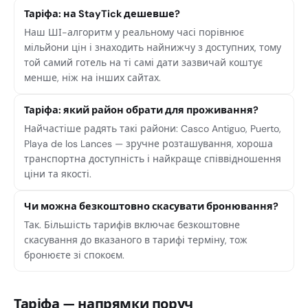
Таріфа: на StayTick дешевше?
Наш ШІ-алгоритм у реальному часі порівнює
мільйони цін і знаходить найнижчу з доступних, тому
той самий готель на ті самі дати зазвичай коштує
менше, ніж на інших сайтах.
Таріфа: який район обрати для проживання?
Найчастіше радять такі райони: Casco Antiguo, Puerto,
Playa de los Lances — зручне розташування, хороша
транспортна доступність і найкраще співвідношення
ціни та якості.
Чи можна безкоштовно скасувати бронювання?
Так. Більшість тарифів включає безкоштовне
скасування до вказаного в тарифі терміну, тож
бронюєте зі спокоєм.
Таріфа — напрямки поруч