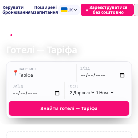
Керувати
Поширені
Зареєструватися
UK
бронюванням
запитання
безкоштовно
Головна
›
Готелі
›
Таріфа
Готелі — Таріфа
ЗАЇЗД
НАПРЯМОК
📍
Таріфа
ВИЇЗД
ГОСТІ
Знайти готелі — Таріфа