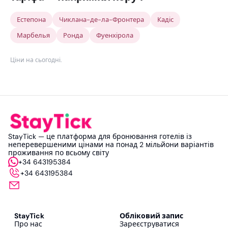
Естепона
Чиклана-де-ла-Фронтера
Кадіс
Марбелья
Ронда
Фуенхірола
Ціни на сьогодні
.
StayTick — це платформа для бронювання готелів із
неперевершеними цінами на понад 2 мільйони варіантів
проживання по всьому світу
+34 643195384
+34 643195384
StayTick
Обліковий запис
Про нас
Зареєструватися