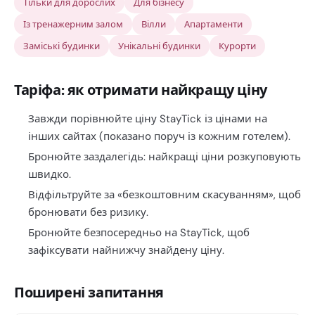
Тільки для дорослих
Для бізнесу
Із тренажерним залом
Вілли
Апартаменти
Заміські будинки
Унікальні будинки
Курорти
Таріфа: як отримати найкращу ціну
Завжди порівнюйте ціну StayTick із цінами на
інших сайтах (показано поруч із кожним готелем).
Бронюйте заздалегідь: найкращі ціни розкуповують
швидко.
Відфільтруйте за «безкоштовним скасуванням», щоб
бронювати без ризику.
Бронюйте безпосередньо на StayTick, щоб
зафіксувати найнижчу знайдену ціну.
Поширені запитання