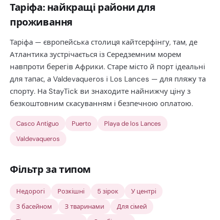
Таріфа: найкращі райони для
проживання
Таріфа — європейська столиця кайтсерфінгу, там, де
Атлантика зустрічається із Середземним морем
навпроти берегів Африки. Старе місто й порт ідеальні
для тапас, а Valdevaqueros і Los Lances — для пляжу та
спорту. На StayTick ви знаходите найнижчу ціну з
безкоштовним скасуванням і безпечною оплатою.
Casco Antiguo
Puerto
Playa de los Lances
Valdevaqueros
Фільтр за типом
Недорогі
Розкішні
5 зірок
У центрі
З басейном
З тваринами
Для сімей