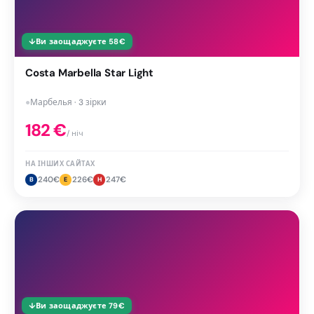
↓
Ви заощаджуєте
58
€
Costa Marbella Star Light
●
Марбелья · 3 зірки
182
€
/ ніч
НА ІНШИХ САЙТАХ
240
€
226
€
247
€
B
E
H
↓
Ви заощаджуєте
79
€