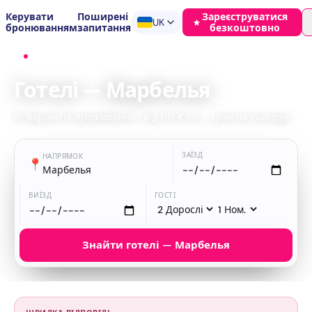
Керувати
Поширені
Зареєструватися
UK
бронюванням
запитання
безкоштовно
Головна
›
Готелі
›
Марбелья
Готелі — Марбелья
10 варіантів проживання · від 170 €/ніч · ціни на сьогодні
ЗАЇЗД
НАПРЯМОК
📍
Марбелья
ВИЇЗД
ГОСТІ
Знайти готелі — Марбелья