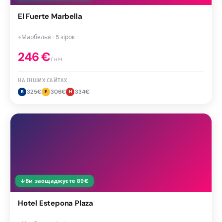
El Fuerte Marbella
●
Марбелья · 5 зірок
246
€
/ ніч
НА ІНШИХ САЙТАХ
325
€
306
€
334
€
B
E
H
↓
Ви заощаджуєте
89
€
Hotel Estepona Plaza