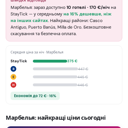
ШВИДКА ВІДПОВІДЬ
Марбелья: зараз доступно
10
готелі
·
170
€
/ніч
на
StayTick
— у середньому
на 16% дешевше, ніж
на інших сайтах
. Найкращі райони: Casco
Antiguo, Puerto Banús, Milla de Oro. Безкоштовне
скасування та безпечна оплата.
Середня ціна за ніч
·
Марбелья
StayTick
375
€
447
€
B
445
€
E
446
€
H
Економія до 72 € · 16%
Марбелья: найкращі ціни сьогодні