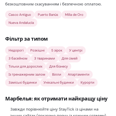
безкоштовним скасуванням і безпечною оплатою.
Casco Antiguo
Puerto Banús
Milla de Oro
Nueva Andalucía
Фільтр за типом
Недорогі
Розкішні
5 зірок
У центрі
З басейном
З тваринами
Для сімей
Тільки для дорослих
Для бізнесу
Із тренажерним залом
Вілли
Апартаменти
Заміські будинки
Унікальні будинки
Курорти
Марбелья: як отримати найкращу ціну
Завжди порівнюйте ціну StayTick із цінами на
інших сайтах (показано поруч із кожним готелем).