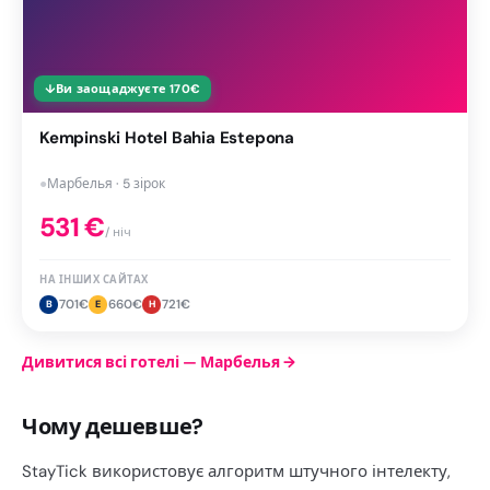
↓
Ви заощаджуєте
170
€
Kempinski Hotel Bahia Estepona
●
Марбелья · 5 зірок
531
€
/ ніч
НА ІНШИХ САЙТАХ
701
€
660
€
721
€
B
E
H
Дивитися всі готелі — Марбелья
→
Чому дешевше?
StayTick використовує алгоритм штучного інтелекту,