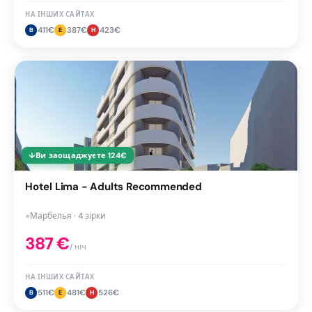
НА ІНШИХ САЙТАХ
411
€
387
€
423
€
B
E
H
↓
Ви заощаджуєте
124
€
Hotel Lima - Adults Recommended
●
Марбелья · 4 зірки
387
€
/ ніч
НА ІНШИХ САЙТАХ
511
€
481
€
526
€
B
E
H