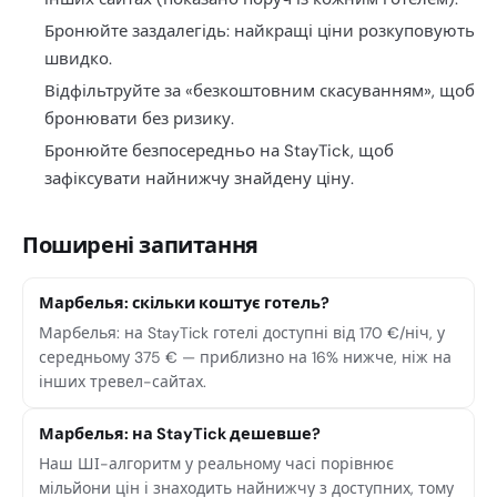
Бронюйте заздалегідь: найкращі ціни розкуповують
швидко.
Відфільтруйте за «безкоштовним скасуванням», щоб
бронювати без ризику.
Бронюйте безпосередньо на StayTick, щоб
зафіксувати найнижчу знайдену ціну.
Поширені запитання
Марбелья: скільки коштує готель?
Марбелья: на StayTick готелі доступні від 170 €/ніч, у
середньому 375 € — приблизно на 16% нижче, ніж на
інших тревел-сайтах.
Марбелья: на StayTick дешевше?
Наш ШІ-алгоритм у реальному часі порівнює
мільйони цін і знаходить найнижчу з доступних, тому