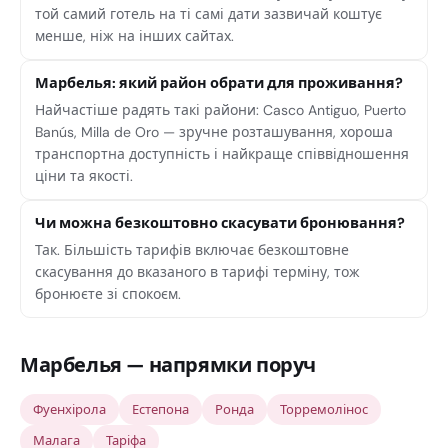
той самий готель на ті самі дати зазвичай коштує
менше, ніж на інших сайтах.
Марбелья: який район обрати для проживання?
Найчастіше радять такі райони: Casco Antiguo, Puerto
Banús, Milla de Oro — зручне розташування, хороша
транспортна доступність і найкраще співвідношення
ціни та якості.
Чи можна безкоштовно скасувати бронювання?
Так. Більшість тарифів включає безкоштовне
скасування до вказаного в тарифі терміну, тож
бронюєте зі спокоєм.
Марбелья — напрямки поруч
Фуенхірола
Естепона
Ронда
Торремолінос
Малага
Таріфа