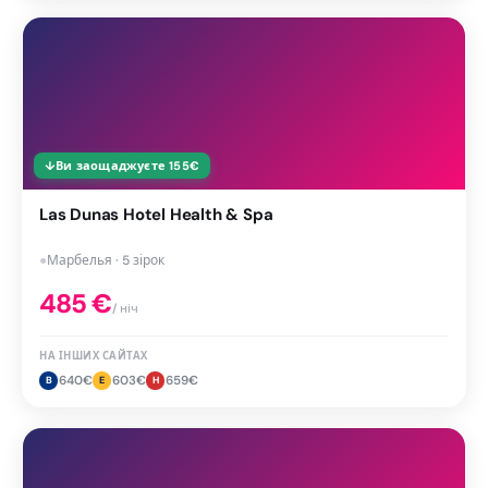
↓
Ви заощаджуєте
155
€
Las Dunas Hotel Health & Spa
●
Марбелья · 5 зірок
485
€
/ ніч
НА ІНШИХ САЙТАХ
640
€
603
€
659
€
B
E
H