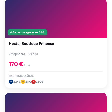
↓
Ви заощаджуєте
54
€
Hostal Boutique Princesa
●
Марбелья · 3 зірки
170
€
/ ніч
НА ІНШИХ САЙТАХ
224
€
211
€
230
€
B
E
H