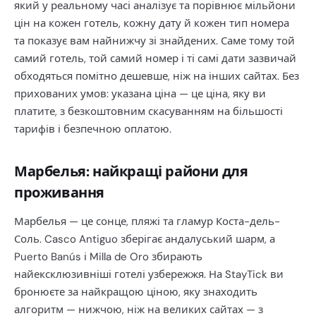
який у реальному часі аналізує та порівнює мільйони
цін на кожен готель, кожну дату й кожен тип номера
та показує вам найнижчу зі знайдених. Саме тому той
самий готель, той самий номер і ті самі дати зазвичай
обходяться помітно дешевше, ніж на інших сайтах. Без
прихованих умов: указана ціна — це ціна, яку ви
платите, з безкоштовним скасуванням на більшості
тарифів і безпечною оплатою.
Марбелья: найкращі райони для
проживання
Марбелья — це сонце, пляжі та гламур Коста-дель-
Соль. Casco Antiguo зберігає андалуський шарм, а
Puerto Banús і Milla de Oro збирають
найексклюзивніші готелі узбережжя. На StayTick ви
бронюєте за найкращою ціною, яку знаходить
алгоритм — нижчою, ніж на великих сайтах — з