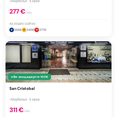
●
Марбелья · 3 зірки
277
€
/ ніч
НА ІНШИХ САЙТАХ
366
€
345
€
377
€
B
E
H
↓
Ви заощаджуєте
100
€
San Cristobal
●
Марбелья · 3 зірки
311
€
/ ніч