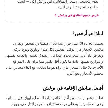
نقوم بتحديث الأسعار المباشرة في برغش الآن — ابحث
مباشرة لمعرفة التوفر اليوم.
عرض جميع الفنادق في برغش
←
لماذا هو أرخص؟
يعتمد StayTick على خوارزمية ذكاء اصطناعي تفحص وتقارن
ملايين الأسعار في الوقت الفعلي لكل فندق وتاريخ ونوع غرفة،
وتعرض لك أدنى سعر تجده. لهذا فإن الفندق نفسه، والغرفة نفسها،
والتواريخ نفسها عادةً ما تكون أقل بكثير مما تراه على المواقع
الأخرى. بلا حيَل: السعر الذي تراه هو ما تدفعه، مع إلغاء مجاني على
معظم الأسعار ودفع آمن.
أفضل مناطق الإقامة في برغش
تملك برغش واحدة من أكثر الكاتدرائيات القوطية إبهارًا في إسبانيا،
وهي محطة رئيسية على درب سانتياغو. المركز التاريخي، بجوار