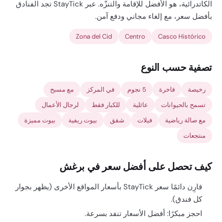
الكاتدرائية، هو الأفضل للإقامة والتنزّه. عبر StayTick تجد الفنادق
بأفضل سعر، مع إلغاء مجاني ودفع آمن.
Zona del Cid
Centro
Casco Histórico
تصفية حسب النوع
رخيصة
فاخرة
5 نجوم
في المركز
مع مسبح
تسمح بالحيوانات
عائلية
للكبار فقط
لرجال الأعمال
مع صالة رياضية
فيلات
شقق
بيوت ريفية
بيوت مميزة
منتجعات
كيف تحصل على أفضل سعر في برغش
قارِن دائمًا سعر StayTick بأسعار المواقع الأخرى (يظهر بجوار
كل فندق).
احجز مبكرًا: أفضل الأسعار تنفد بسرعة.