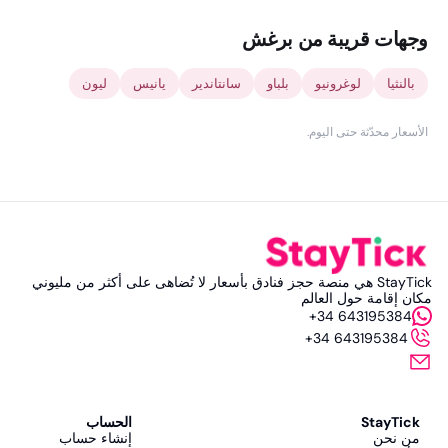
وجهات قريبة من برغش
بالنثيا
لوغرونيو
بلباو
سانتاندير
يانيس
ليون
الأسعار محدّثة حتى اليوم
.
StayTick هي منصة حجز فنادق بأسعار لا تُضاهى على أكثر من مليوني
مكان إقامة حول العالم
+34 643195384
+34 643195384
StayTick
الحساب
من نحن
إنشاء حساب