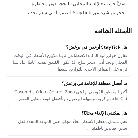
صفِّ حسب «الإلغاء المجاني» لتحجز دون مخاطرة.
احجز مباشرة عبر StayTick لتضمن أدنى سعر نجده.
الأسئلة الشائعة
هل StayTick أرخص في برغش؟
تقارن خوارزمية الذكاء الاصطناعي لدينا ملايين الأسعار في الوقت
الفعلي وتجد أدنى سعر متاح، لذا يكون الفندق نفسه عادةً أقل مما
تراه على المواقع الأخرى للتواريخ نفسها.
ما أفضل منطقة للإقامة في برغش؟
أكثر المناطق المُوصى بها هي Casco Histórico، Centro، Zona
del Cid: مركزية، وسهلة الوصول، وبأفضل قيمة مقابل السعر.
هل يمكنني الإلغاء مجانًا؟
نعم. تشمل معظم الأسعار إلغاءً مجانيًا حتى الموعد المحدّد لكل
سعر، فتحجز باطمئنان.