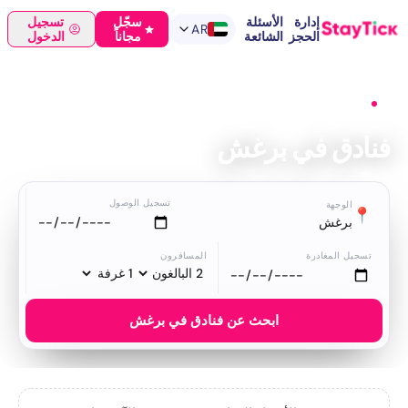
إدارة
الأسئلة
سجّل
تسجيل
AR
الحجز
الشائعة
مجاناً
الدخول
الرئيسية
›
فنادق
›
برغش
فنادق في برغش
تسجيل الوصول
الوجهة
📍
برغش
تسجيل المغادرة
المسافرون
ابحث عن فنادق في برغش