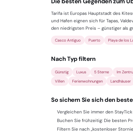
Die besten Gegenden zum Übe
Tarifa ist Europas Hauptstadt des Kitesu
und Hafen eignen sich für Tapas, Vald
den niedrigsten Preis – günstiger als g
Casco Antiguo
Puerto
Playa de los 
Nach Typ filtern
Günstig
Luxus
5 Sterne
Im Zentr
Villen
Ferienwohnungen
Landhäuser
So sichern Sie sich den besten
Vergleichen Sie immer den StayTick
Buchen Sie frühzeitig: Die besten Pre
Filtern Sie nach „kostenloser Storni