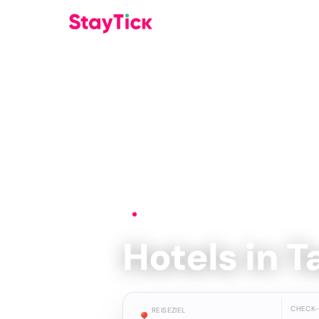
Startseite
›
Hotels
›
Tarifa
Hotels in T
CHECK-
REISEZIEL
📍