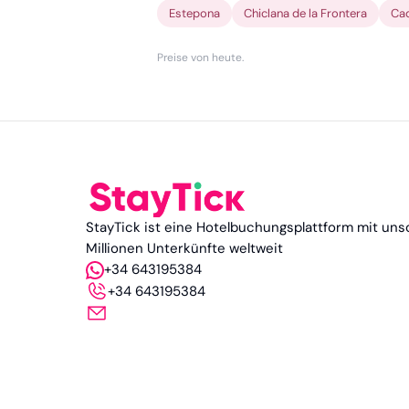
Estepona
Chiclana de la Frontera
Cad
Preise von heute
.
StayTick ist eine Hotelbuchungsplattform mit uns
Millionen Unterkünfte weltweit
+34 643195384
+34 643195384