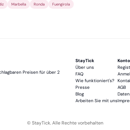
iz
Marbella
Ronda
Fuengirola
StayTick
Konto
Über uns
Regis
chlagbaren Preisen für über 2
FAQ
Anme
Wie funktioniert's?
Kont
Presse
AGB
Blog
Date
Arbeiten Sie mit uns
Impr
© StayTick.
Alle Rechte vorbehalten