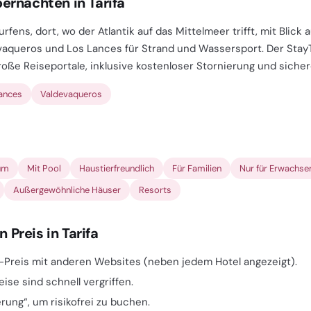
rnachten in Tarifa
rfens, dort, wo der Atlantik auf das Mittelmeer trifft, mit Blick
evaqueros und Los Lances für Strand und Wassersport. Der Sta
roße Reiseportale, inklusive kostenloser Stornierung und sicher
Lances
Valdevaqueros
um
Mit Pool
Haustierfreundlich
Für Familien
Nur für Erwachse
Außergewöhnliche Häuser
Resorts
 Preis in Tarifa
-Preis mit anderen Websites (neben jedem Hotel angezeigt).
ise sind schnell vergriffen.
erung“, um risikofrei zu buchen.