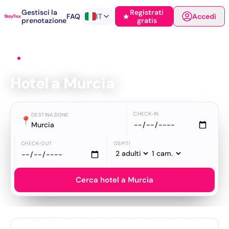
Gestisci la
Registrati
FAQ
IT
Accedi
prenotazione
gratis
Home
›
Hotel
›
Murcia
Hotel a Murcia
CHECK-IN
DESTINAZIONE
📍
Murcia
CHECK-OUT
OSPITI
Cerca hotel a Murcia