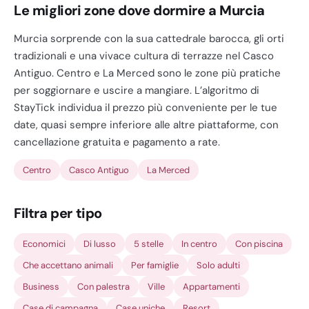
Le migliori zone dove dormire a Murcia
Murcia sorprende con la sua cattedrale barocca, gli orti
tradizionali e una vivace cultura di terrazze nel Casco
Antiguo. Centro e La Merced sono le zone più pratiche
per soggiornare e uscire a mangiare. L’algoritmo di
StayTick individua il prezzo più conveniente per le tue
date, quasi sempre inferiore alle altre piattaforme, con
cancellazione gratuita e pagamento a rate.
Centro
Casco Antiguo
La Merced
Filtra per tipo
Economici
Di lusso
5 stelle
In centro
Con piscina
Che accettano animali
Per famiglie
Solo adulti
Business
Con palestra
Ville
Appartamenti
Case di campagna
Case uniche
Resort