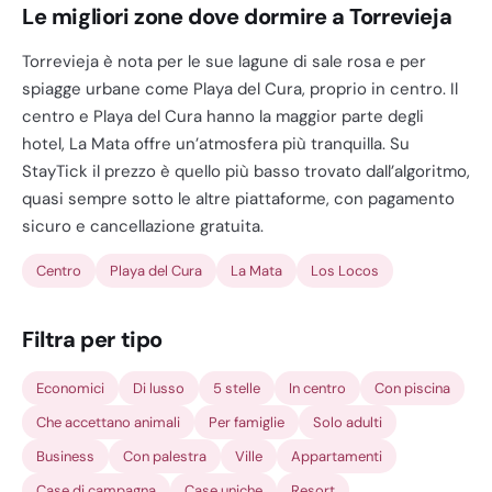
Le migliori zone dove dormire a Torrevieja
Torrevieja è nota per le sue lagune di sale rosa e per
spiagge urbane come Playa del Cura, proprio in centro. Il
centro e Playa del Cura hanno la maggior parte degli
hotel, La Mata offre un’atmosfera più tranquilla. Su
StayTick il prezzo è quello più basso trovato dall’algoritmo,
quasi sempre sotto le altre piattaforme, con pagamento
sicuro e cancellazione gratuita.
Centro
Playa del Cura
La Mata
Los Locos
Filtra per tipo
Economici
Di lusso
5 stelle
In centro
Con piscina
Che accettano animali
Per famiglie
Solo adulti
Business
Con palestra
Ville
Appartamenti
Case di campagna
Case uniche
Resort