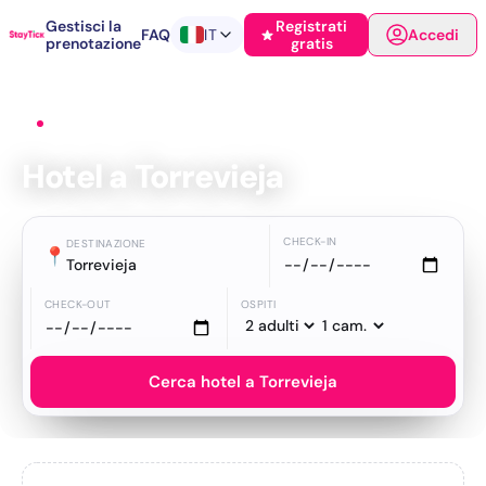
Gestisci la
Registrati
FAQ
IT
Accedi
prenotazione
gratis
Home
›
Hotel
›
Torrevieja
Hotel a Torrevieja
CHECK-IN
DESTINAZIONE
📍
Torrevieja
CHECK-OUT
OSPITI
Cerca hotel a Torrevieja