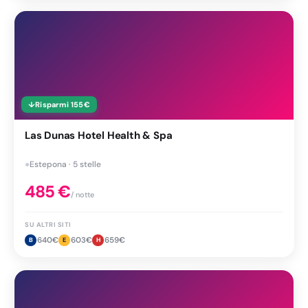
↓
Risparmi
155
€
Las Dunas Hotel Health & Spa
●
Estepona · 5 stelle
485
€
/ notte
SU ALTRI SITI
640
€
603
€
659
€
B
E
H