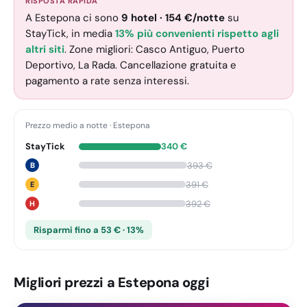
RISPOSTA RAPIDA
A Estepona ci sono
9
hotel
·
154
€
/notte
su
StayTick
, in media
13% più convenienti rispetto agli
altri siti
. Zone migliori: Casco Antiguo, Puerto
Deportivo, La Rada. Cancellazione gratuita e
pagamento a rate senza interessi.
Prezzo medio a notte
·
Estepona
StayTick
340
€
393
€
B
391
€
E
392
€
H
Risparmi fino a 53 € · 13%
Migliori prezzi a Estepona oggi