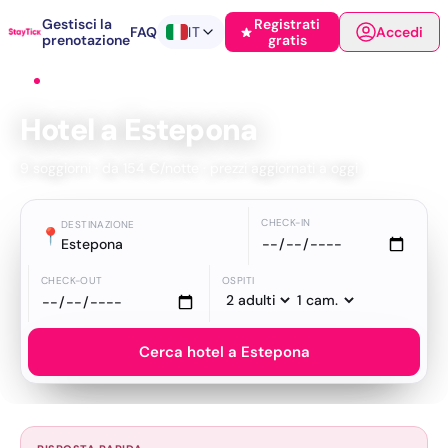
Gestisci la
Registrati
FAQ
IT
Accedi
prenotazione
gratis
Home
›
Hotel
›
Estepona
Hotel a Estepona
9 soggiorni · da 154 €/notte · prezzi aggiornati a oggi
CHECK-IN
DESTINAZIONE
📍
Estepona
CHECK-OUT
OSPITI
Cerca hotel a Estepona