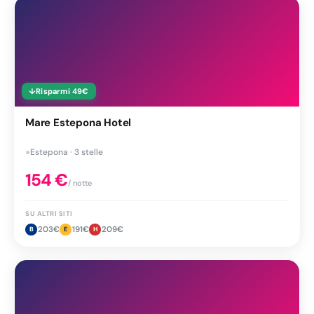
↓
Risparmi
49
€
Mare Estepona Hotel
●
Estepona · 3 stelle
154
€
/ notte
SU ALTRI SITI
203
€
191
€
209
€
B
E
H