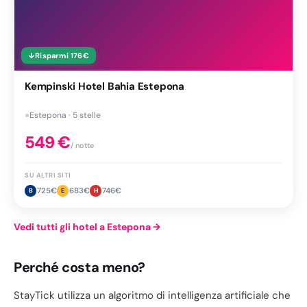
↓
Risparmi
176
€
Kempinski Hotel Bahia Estepona
●
Estepona · 5 stelle
549
€
/ notte
SU ALTRI SITI
725
€
683
€
746
€
B
E
H
Vedi tutti gli hotel a Estepona
→
Perché costa meno?
StayTick utilizza un algoritmo di intelligenza artificiale che