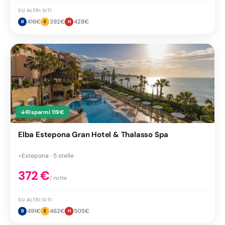
SU ALTRI SITI
416
€
392
€
428
€
B
E
H
↓
Risparmi
119
€
Elba Estepona Gran Hotel & Thalasso Spa
●
Estepona · 5 stelle
372
€
/ notte
SU ALTRI SITI
491
€
462
€
505
€
B
E
H