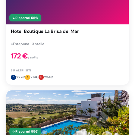
↓
Risparmi
55
€
Hotel Boutique La Brisa del Mar
●
Estepona · 3 stelle
172
€
/ notte
SU ALTRI SITI
227
€
214
€
234
€
B
E
H
↓
Risparmi
55
€