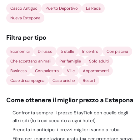
Casco Antiguo
Puerto Deportivo
La Rada
Nueva Estepona
Filtra per tipo
Economici
Di lusso
5 stelle
In centro
Con piscina
Che accettano animali
Per famiglie
Solo adulti
Business
Con palestra
Ville
Appartamenti
Case di campagna
Case uniche
Resort
Come ottenere il miglior prezzo a Estepona
Confronta sempre il prezzo StayTick con quello degli
altri siti (lo trovi accanto a ogni hotel).
Prenota in anticipo: i prezzi migliori vanno a ruba.
Filtra per «cancellazione gratuita» per prenotare senza