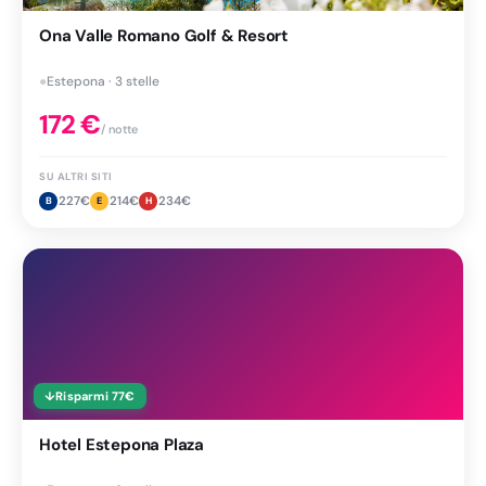
Ona Valle Romano Golf & Resort
●
Estepona · 3 stelle
172
€
/ notte
SU ALTRI SITI
227
€
214
€
234
€
B
E
H
↓
Risparmi
77
€
Hotel Estepona Plaza